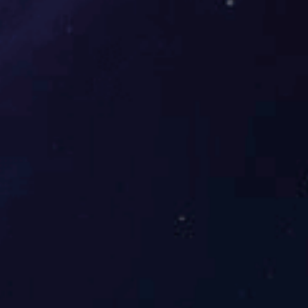
医用分子筛开云网页版·官方版在线登入-开云(中国) SL-3W系列使
用视频
家用开云网页版·官方版在线登入-开云(中国) 应对新冠真的有用
吗？
在家吸氧，要注意什么？
开云网页版·官方版在线登入-开云(中国)
联系人: 神鹿医疗
联系电话: 400-993-6860
QQ:14675016（同微信）
联系地址: 北京市房山区琉璃河镇