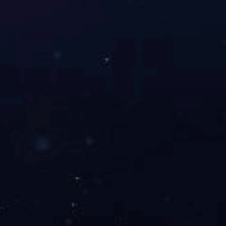
网站栏目
关于我们
产品中心
新闻动态
招商加盟
开云网页版·官方版在线登入-开云(中国)
邮箱订阅
通过订阅我们的邮件列表，您将更新我们的最新消息。 填写你的电子邮件：
验证码: