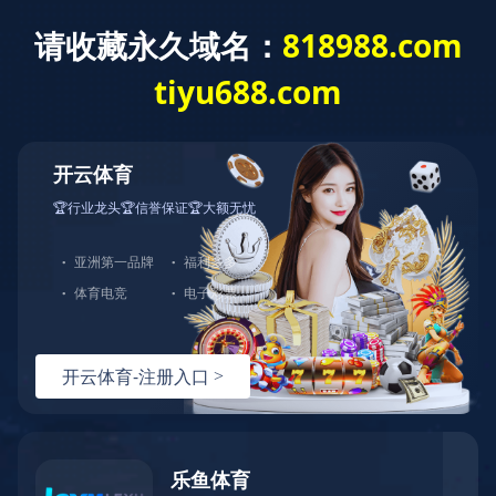
语言选择:
网站导航
Toggl
navig
行业新闻
开云网页版·官方版在线登入-开云(中国) 选购攻略|
3L机/5L机？到底选哪个？
3L
机&5L机，应该怎么选？
首先，3L或5L指每分钟出氧的流量：