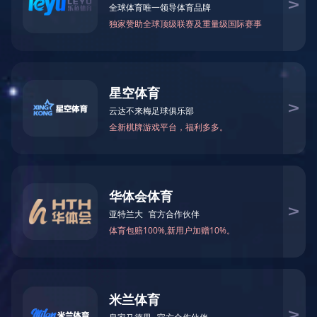
3L和5L两种都属于医用制氧型，购买产品
需要询问医生的建
议
，并要求制氧浓度≥90%，连续24小时，365天不间断出
氧。其中五升开云网页版·官方版在线登入-开云(中国) 更是
用于中重度疾病患者，
如慢性阻塞性肺病、慢性支气管炎、
慢性心功能不全、肺心病、肺气肿、尘肺、矽肺等的康复治
疗
。
所以，在开云网页版·官方版在线登入-开云(中国) 的选择
上，如果医生直接建议使用3L还是5L，患者务必要按医嘱选
购。
接到医生的建议，消费者在自行选购时，可以在实
体店边吸氧，边通过血氧仪测试血氧浓度。先使用
3L机，将流量开到最大，吸氧30分钟以上，如果
血氧浓度超过90%，那么3L机就能满足需求；如