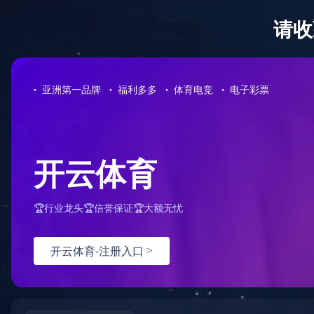
欢迎访问开云网页版·官方版在线登入-开云(中国) 官方网站！全国服务热
网站首页
关于我们
开云网页版·官方版在线登入-开云(中国)