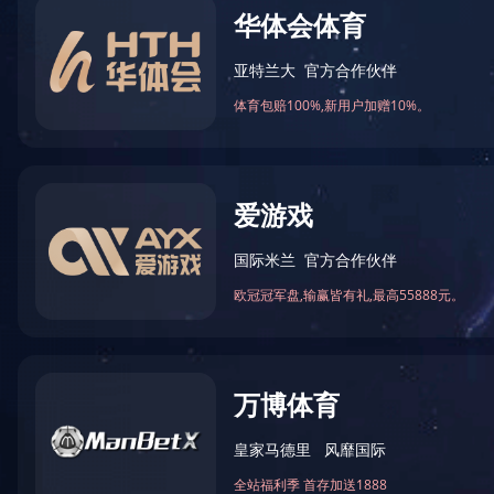
招商加盟
加
市场分布
开云网页
化工厂
加盟合作
氧类、
新闻资讯
神鹿医疗全国售后服务电话400-993-
6860