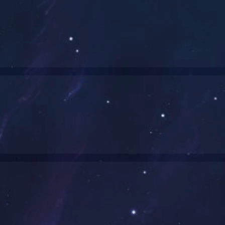
盟合作
版·官方版在线登入-开云(中国) 创建于2001年,占地18000平方米,建
。企业坚持以人为本、科技创新、市场导向的宗旨，拥有一支高素质、高
家庭护理类、医用硅胶类等三大系列产品，年销售额超达上亿元人民币。
区域经理：石金江
负责地区：