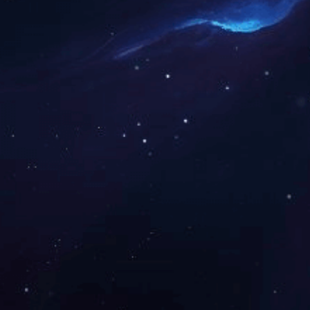
QQ:14675016（同微信）
实时
联系地址: 北京市房山区琉璃河镇
全方
网站栏目
邮箱订
通过订阅
关于我们