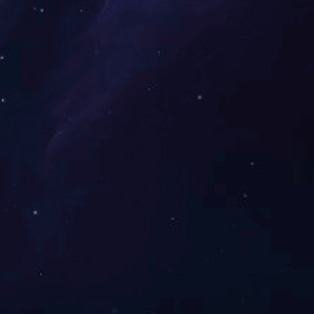
结算货款，回款有保障
区域经理：王江
位推广显著提升产品的品牌影响力
负责地区：
区域经理：颜庭
负责地区：
阅
开云网页版·官方版在线登入-开云
我们的邮件列表，您将更新我们的最新
联系人: 神鹿医疗